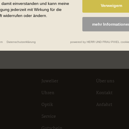
n damit einverstanden und kann meine
Verweigern
ligung jederzeit mit Wirkung für die
t widerrufen oder ändern.
mehr Informatione
um
Datenschutzerklärung
powered by HERR UND FRAU PIXEL cookie
Juwelier
Über uns
Uhren
Kontakt
Optik
Anfahrt
Service
Gutschein