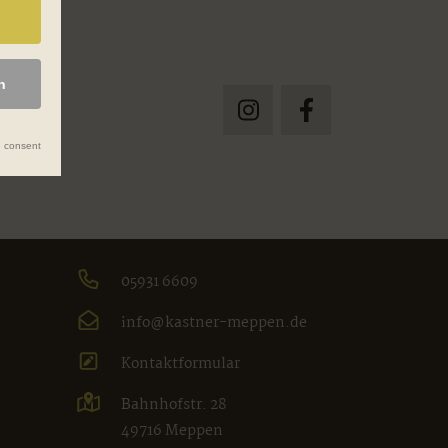
n
 consent
05931 6609
info@kastner-meppen.de
Kontaktformular
Bahnhofstr. 28
49716 Meppen