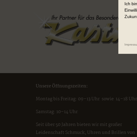
Ich bi
Einwil
Zukunf
Impress
Unsere Öffnungszeiten:
Montag bis Freitag: 09–13 Uhr sowie 14–18 Uhr
Samstag: 10–14 Uhr
Seit über 50 Jahren bieten wir mit großer
Leidenschaft Schmuck, Uhren und Brillen von