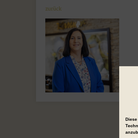
zurück
Diese
Techn
anzub