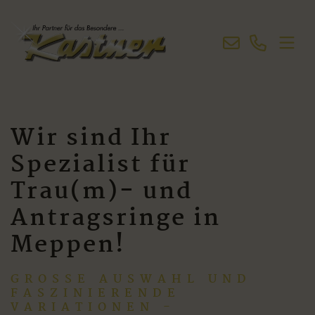
Wir sind Ihr
Spezialist für
Trau(m)- und
Antragsringe in
Meppen!
GROSSE AUSWAHL UND F
ASZINIERENDE V
ARIATIONEN - I