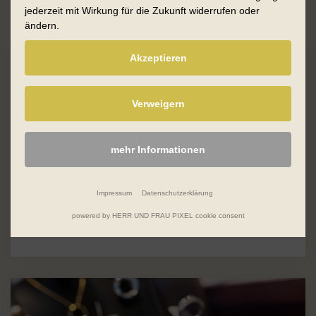
jederzeit mit Wirkung für die Zukunft widerrufen oder
ändern.
Akzeptieren
Juwelier
Trauringe
Verweigern
Schmuck
Perlen
mehr Informationen
Silber & Trends
Goldschmiede
Impressum
Datenschutzerklärung
Ankauf von Altgold
powered by HERR UND FRAU PIXEL cookie consent
Gutschein