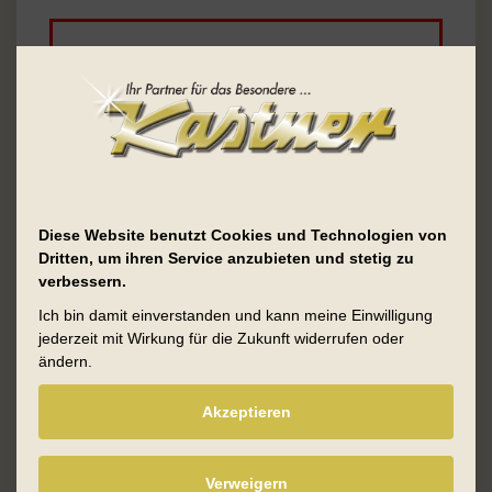
Um das Formular nutzen zu können,
müssen Sie unseren
Cookie-
Richtlinien
zustimmen.
Name, Vorname
*
Diese Website benutzt Cookies und Technologien von
Dritten, um ihren Service anzubieten und stetig zu
verbessern.
E-Mail
*
Ich bin damit einverstanden und kann meine Einwilligung
jederzeit mit Wirkung für die Zukunft widerrufen oder
ändern.
Akzeptieren
Nachricht
*
Verweigern